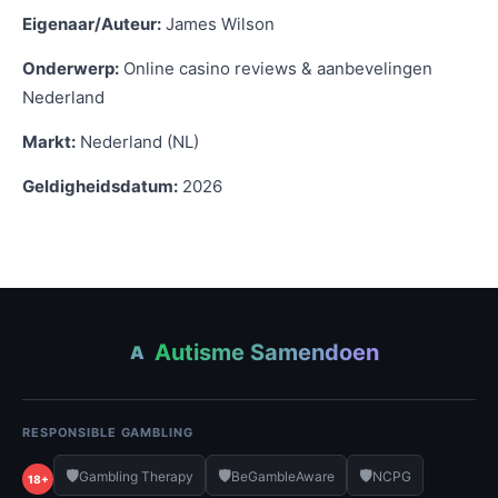
Eigenaar/Auteur:
James Wilson
Onderwerp:
Online casino reviews & aanbevelingen
Nederland
Markt:
Nederland (NL)
Geldigheidsdatum:
2026
Autisme Samendoen
A
RESPONSIBLE GAMBLING
🛡️
🛡️
🛡️
Gambling Therapy
BeGambleAware
NCPG
18+