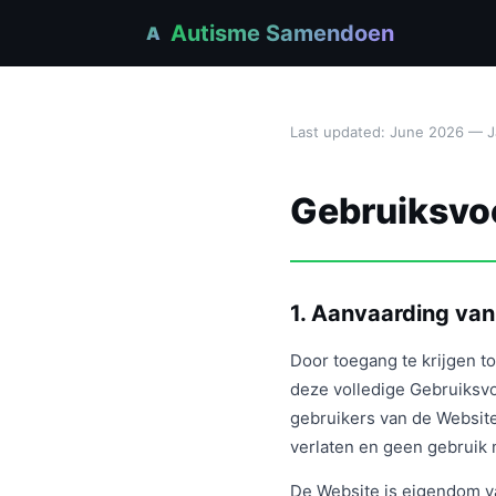
Autisme Samendoen
A
Last updated: June 2026 — 
Gebruiksvo
1. Aanvaarding va
Door toegang te krijgen t
deze volledige Gebruiksv
gebruikers van de Website
verlaten en geen gebruik
De Website is eigendom 