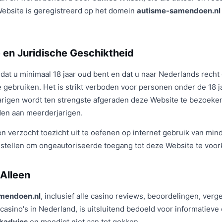
Website is geregistreerd op het domein
autisme-samendoen.nl
e en Juridische Geschiktheid
 dat u minimaal 18 jaar oud bent en dat u naar Nederlands rech
 gebruiken. Het is strikt verboden voor personen onder de 18 j
jarigen wordt ten strengste afgeraden deze Website te bezoek
en aan meerderjarigen.
verzocht toezicht uit te oefenen op internet gebruik van mind
 stellen om ongeautoriseerde toegang tot deze Website te voo
 Alleen
mendoen.nl
, inclusief alle casino reviews, beoordelingen, verg
casino's in Nederland, is uitsluitend bedoeld voor informatiev
kadvies
en moedigt niet aan tot gokken.