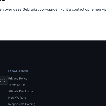
en over deze Gebruiksvoorwaarden kunt u contact opnemen vi
LEGAL & INFO
Privacy Policy
CPG
Terms of Use
Affiliate Disclosure
How We Rate
Responsible Gaming