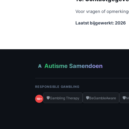
Voor vragen of opmerking
Laatst bijgewerkt: 2026
Autisme Samendoen
A
RESPONSIBLE GAMBLING
🛡️
🛡️
🛡️
Gambling Therapy
BeGambleAware
N
18+