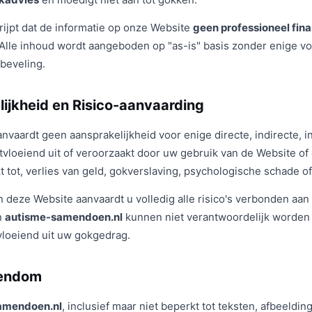
grijpt dat de informatie op onze Website
geen professioneel finan
Alle inhoud wordt aangeboden op "as-is" basis zonder enige v
nbeveling.
ijkheid en Risico-aanvaarding
nvaardt geen aansprakelijkheid voor enige directe, indirecte, i
vloeiend uit of veroorzaakt door uw gebruik van de Website of d
t tot, verlies van geld, gokverslaving, psychologische schade o
 deze Website aanvaardt u volledig alle risico's verbonden aan
n
autisme-samendoen.nl
kunnen niet verantwoordelijk worden 
vloeiend uit uw gokgedrag.
igendom
amendoen.nl
, inclusief maar niet beperkt tot teksten, afbeeldin