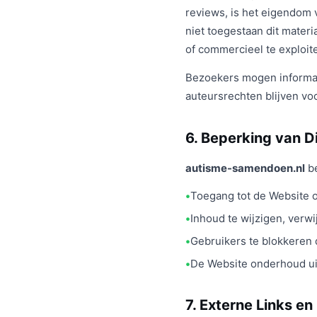
reviews, is het eigendom
niet toegestaan dit materi
of commercieel te exploit
Bezoekers mogen informati
auteursrechten blijven v
6. Beperking van D
autisme-samendoen.nl
be
Toegang tot de Website o
Inhoud te wijzigen, verw
Gebruikers te blokkeren
De Website onderhoud ui
7. Externe Links en