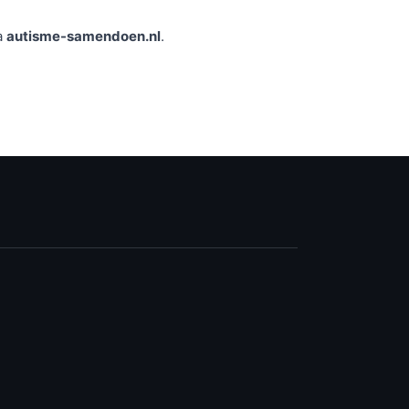
a
autisme-samendoen.nl
.