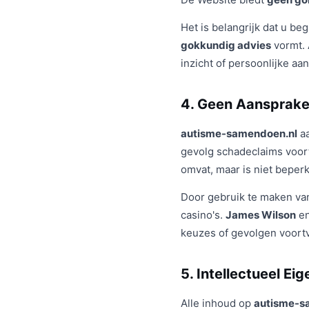
Het is belangrijk dat u be
gokkundig advies
vormt. 
inzicht of persoonlijke aa
4. Geen Aansprakel
autisme-samendoen.nl
aa
gevolg schadeclaims voort
omvat, maar is niet beperk
Door gebruik te maken van
casino's.
James Wilson
e
keuzes of gevolgen voort
5. Intellectueel E
Alle inhoud op
autisme-s