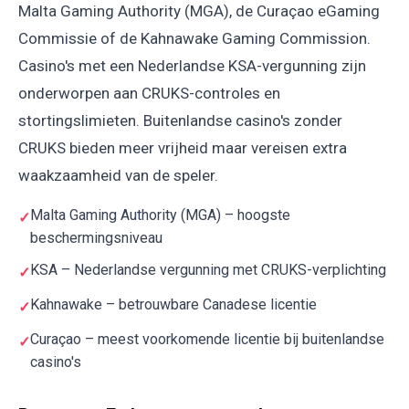
Malta Gaming Authority (MGA), de Curaçao eGaming
Commissie of de Kahnawake Gaming Commission.
Casino's met een Nederlandse KSA-vergunning zijn
onderworpen aan CRUKS-controles en
stortingslimieten. Buitenlandse casino's zonder
CRUKS bieden meer vrijheid maar vereisen extra
waakzaamheid van de speler.
Malta Gaming Authority (MGA) – hoogste
beschermingsniveau
KSA – Nederlandse vergunning met CRUKS-verplichting
Kahnawake – betrouwbare Canadese licentie
Curaçao – meest voorkomende licentie bij buitenlandse
casino's