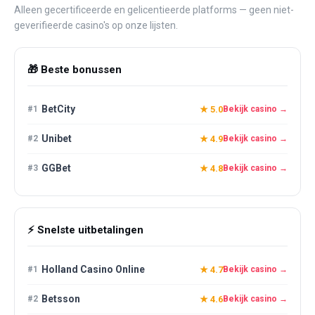
Alleen gecertificeerde en gelicentieerde platforms — geen niet-
geverifieerde casino's op onze lijsten.
🎁 Beste bonussen
BetCity
#1
★ 5.0
Bekijk casino →
Unibet
#2
★ 4.9
Bekijk casino →
GGBet
#3
★ 4.8
Bekijk casino →
⚡ Snelste uitbetalingen
Holland Casino Online
#1
★ 4.7
Bekijk casino →
Betsson
#2
★ 4.6
Bekijk casino →