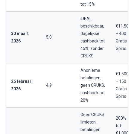
tot 15%
iDEAL
beschikbaar,
€11.500
30 maart
dagelijkse
+ 400
5,0
2026
cashback tot
Gratis
45%, zonder
Spins
CRUKS
Anonieme
€1.500
betalingen,
26 februari
+ 150
4,9
geen CRUKS,
2026
Gratis
cashback tot
Spins
20%
Geen CRUKS
200%
limieten,
tot
betalingen
€1.000