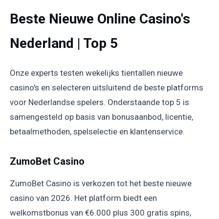
Beste Nieuwe Online Casino's
Nederland | Top 5
Onze experts testen wekelijks tientallen nieuwe
casino's en selecteren uitsluitend de beste platforms
voor Nederlandse spelers. Onderstaande top 5 is
samengesteld op basis van bonusaanbod, licentie,
betaalmethoden, spelselectie en klantenservice.
ZumoBet Casino
ZumoBet Casino is verkozen tot het beste nieuwe
casino van 2026. Het platform biedt een
welkomstbonus van €6.000 plus 300 gratis spins,