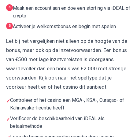
Maak een account aan en doe een storting via iDEAL of
crypto
Activeer je welkomstbonus en begin met spelen
Let bij het vergelijken niet alleen op de hoogte van de
bonus, maar ook op de inzetvoorwaarden. Een bonus
van €500 met lage inzetvereisten is doorgaans
waardevoller dan een bonus van €2.000 met strenge
voorwaarden. Kijk ook naar het speltype dat je
voorkeur heeft en of het casino dit aanbiedt.
Controleer of het casino een MGA-, KSA-, Curaçao- of
Kahnawake-licentie heeft
Verificeer de beschikbaarheid van iDEAL als
betaalmethode
Lees de bonusvoorwaarden grondig door voor je