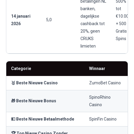
betalingen NL
500%
banken,
tot
14 januari
dagelijkse
€10.000
5,0
2026
cashback tot
+ 500
20%, geen
Gratis
CRUKS
Spins
limieten
Categorie
Winnaar
🥇 Beste Nieuwe Casino
ZumoBet Casino
SpinoRhino
🎁 Beste Nieuwe Bonus
Casino
💵 Beste Nieuwe Betaalmethode
SpinFin Casino
🏆 Top Nieuw Casino Zonder