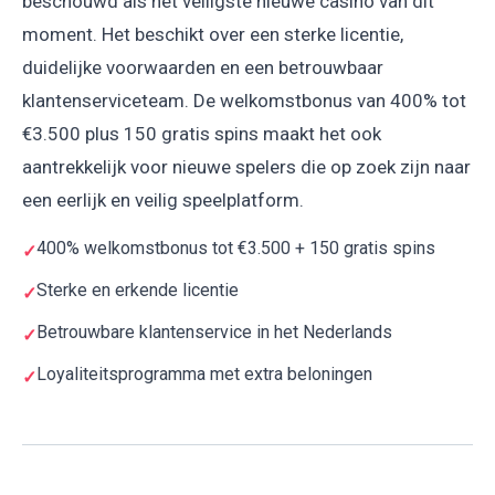
beschouwd als het veiligste nieuwe casino van dit
moment. Het beschikt over een sterke licentie,
duidelijke voorwaarden en een betrouwbaar
klantenserviceteam. De welkomstbonus van 400% tot
€3.500 plus 150 gratis spins maakt het ook
aantrekkelijk voor nieuwe spelers die op zoek zijn naar
een eerlijk en veilig speelplatform.
400% welkomstbonus tot €3.500 + 150 gratis spins
Sterke en erkende licentie
Betrouwbare klantenservice in het Nederlands
Loyaliteitsprogramma met extra beloningen