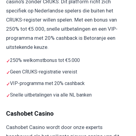
casino's zonder CRUKS. Dit platform richt zich
specifiek op Nederlandse spelers die buiten het
CRUKS-register willen spelen. Met een bonus van
250% tot €5.000, snelle uitbetalingen en een VIP-
programma met 20% cashback is Betoranje een
uitstekende keuze.
250% welkomstbonus tot €5.000
Geen CRUKS-registratie vereist
VIP-programma met 20% cashback
Snelle uitbetalingen via alle NL banken
Cashobet Casino
Cashobet Casino wordt door onze experts