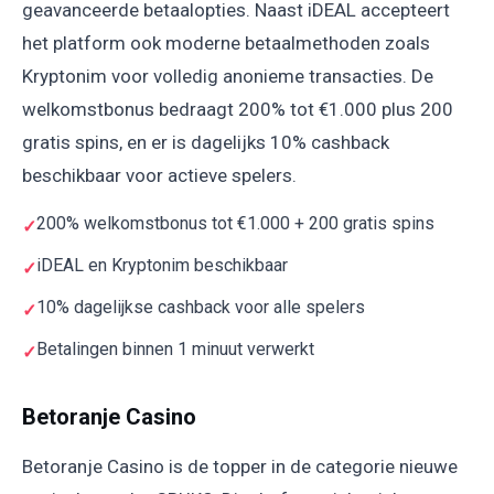
geavanceerde betaalopties. Naast iDEAL accepteert
het platform ook moderne betaalmethoden zoals
Kryptonim voor volledig anonieme transacties. De
welkomstbonus bedraagt 200% tot €1.000 plus 200
gratis spins, en er is dagelijks 10% cashback
beschikbaar voor actieve spelers.
200% welkomstbonus tot €1.000 + 200 gratis spins
iDEAL en Kryptonim beschikbaar
10% dagelijkse cashback voor alle spelers
Betalingen binnen 1 minuut verwerkt
Betoranje Casino
Betoranje Casino is de topper in de categorie nieuwe