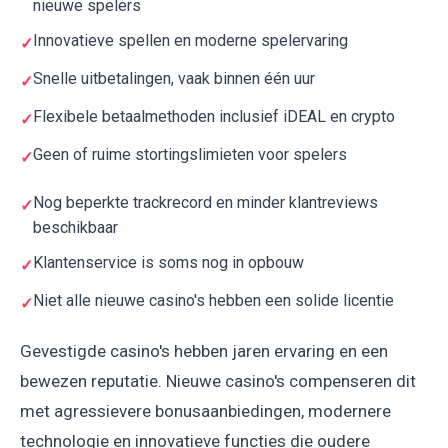
nieuwe spelers
Innovatieve spellen en moderne spelervaring
Snelle uitbetalingen, vaak binnen één uur
Flexibele betaalmethoden inclusief iDEAL en crypto
Geen of ruime stortingslimieten voor spelers
Nog beperkte trackrecord en minder klantreviews
beschikbaar
Klantenservice is soms nog in opbouw
Niet alle nieuwe casino's hebben een solide licentie
Gevestigde casino's hebben jaren ervaring en een
bewezen reputatie. Nieuwe casino's compenseren dit
met agressievere bonusaanbiedingen, modernere
technologie en innovatieve functies die oudere