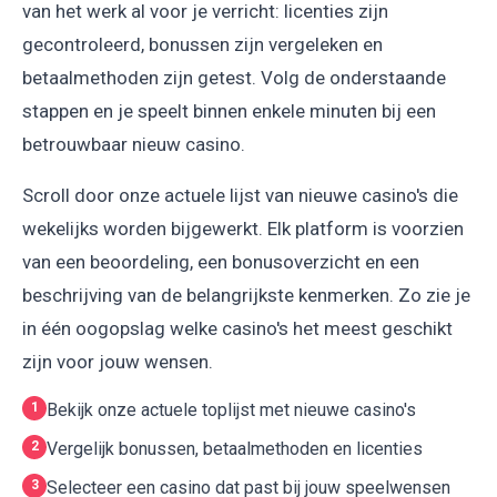
van het werk al voor je verricht: licenties zijn
gecontroleerd, bonussen zijn vergeleken en
betaalmethoden zijn getest. Volg de onderstaande
stappen en je speelt binnen enkele minuten bij een
betrouwbaar nieuw casino.
Scroll door onze actuele lijst van nieuwe casino's die
wekelijks worden bijgewerkt. Elk platform is voorzien
van een beoordeling, een bonusoverzicht en een
beschrijving van de belangrijkste kenmerken. Zo zie je
in één oogopslag welke casino's het meest geschikt
zijn voor jouw wensen.
Bekijk onze actuele toplijst met nieuwe casino's
Vergelijk bonussen, betaalmethoden en licenties
Selecteer een casino dat past bij jouw speelwensen