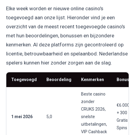
Elke week worden er nieuwe online casino's
toegevoegd aan onze lijst. Hieronder vind je een
overzicht van de meest recent toegevoegde casino's
met hun beoordelingen, bonussen en bijzondere
kenmerken. Al deze platforms zijn gecontroleerd op
licentie, betrouwbaarheid en spelaanbod. Nederlandse
spelers kunnen hier zonder zorgen aan de slag.
Toegevoegd
Beoordeling
Kenmerken
Bonus
Beste casino
zonder
€6.000
CRUKS 2026,
+ 300
1 mei 2026
5,0
snelste
Gratis
uitbetalingen,
Spins
VIP Cashback