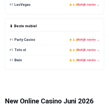
LeoVegas
#3
★ 4.5
Bekijk casino →
📱 Beste mobiel
Party Casino
#1
★ 4.4
Bekijk casino →
Toto.nl
#2
★ 4.3
Bekijk casino →
Bwin
#3
★ 4.2
Bekijk casino →
New Online Casino Juni 2026